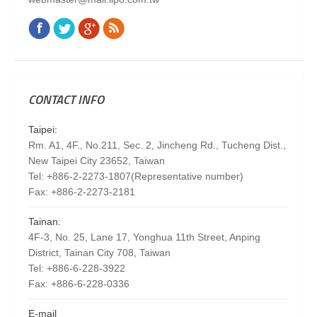
Facebook
Twitter
Google+
Rss
Find us on:
CONTACT INFO
Taipei:
Rm. A1, 4F., No.211, Sec. 2, Jincheng Rd., Tucheng Dist.,
New Taipei City 23652, Taiwan
Tel: +886-2-2273-1807(Representative number)
Fax: +886-2-2273-2181
Tainan:
4F-3, No. 25, Lane 17, Yonghua 11th Street, Anping
District, Tainan City 708, Taiwan
Tel: +886-6-228-3922
Fax: +886-6-228-0336
E-mail