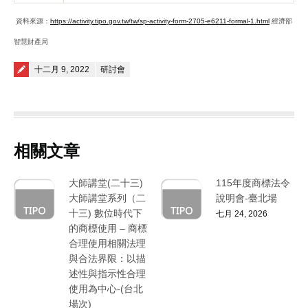
資料來源：
https://activity.tipo.gov.tw/tw/sp-activity-form-2705-e6211-formal-1.html
經濟部
智慧財產局
Posted on
十二月 9, 2022
研討會
相關文章
大師講堂(二十三)
115年度商標法令
大師講堂系列（二
說明會-臺北場
十三) 數位時代下
七月 24, 2026
的商標使用 – 商標
合理使用相關法理
與合法界限：以描
述性與指示性合理
使用為中心-(台北
場次)