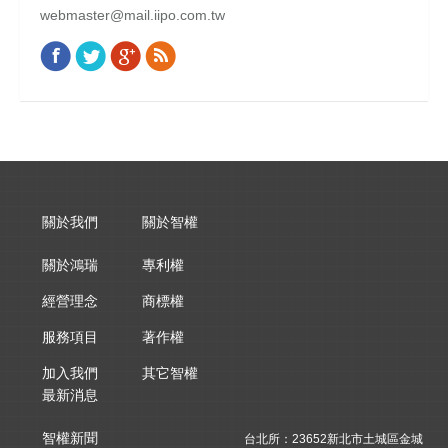
webmaster@mail.iipo.com.tw
Facebook
Twitter
Google+
Rss
Find us on:
關於我們
關於智權
關於鴻瑞
專利權
經營理念
商標權
服務項目
著作權
加入我們
其它智權
最新消息
智權新聞
台北所：23652新北市土城區金城