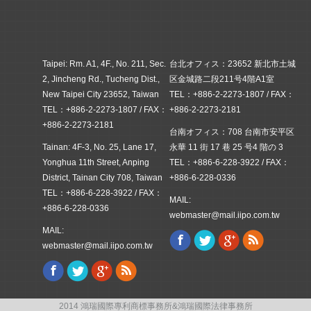
Taipei: Rm. A1, 4F., No. 211, Sec.
台北オフィス：23652 新北市土城
2, Jincheng Rd., Tucheng Dist.,
区金城路二段211号4階A1室
New Taipei City 23652, Taiwan
TEL：+886-2-2273-1807 / FAX：
TEL：+886-2-2273-1807 / FAX：
+886-2-2273-2181
+886-2-2273-2181
台南オフィス：708 台南市安平区
Tainan: 4F-3, No. 25, Lane 17,
永華 11 街 17 巷 25 号4 階の 3
Yonghua 11th Street, Anping
TEL：+886-6-228-3922 / FAX：
District, Tainan City 708, Taiwan
+886-6-228-0336
TEL：+886-6-228-3922 / FAX：
MAIL:
+886-6-228-0336
webmaster@mail.iipo.com.tw
MAIL:
Facebook
Twitter
Google+
Rss
Find us on:
webmaster@mail.iipo.com.tw
Facebook
Twitter
Google+
Rss
Find us on:
2014 鴻瑞國際專利商標事務所&鴻瑞國際法律事務所