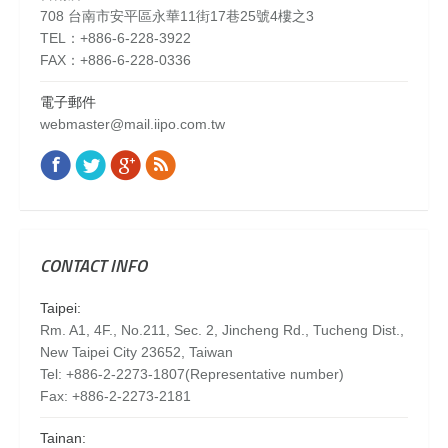
708 台南市安平區永華11街17巷25號4樓之3
TEL：+886-6-228-3922
FAX：+886-6-228-0336
電子郵件
webmaster@mail.iipo.com.tw
Facebook
Twitter
Google+
Rss
Find us on:
CONTACT INFO
Taipei:
Rm. A1, 4F., No.211, Sec. 2, Jincheng Rd., Tucheng Dist.,
New Taipei City 23652, Taiwan
Tel: +886-2-2273-1807(Representative number)
Fax: +886-2-2273-2181
Tainan: