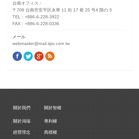
台南オフィス：
〒708 台南市安平区永華 11 街 17 巷 25 号4 階の 3
TEL：+886-6-228-3922
FAX：+886-6-228-0336
メール
webmaster@mail.iipo.com.tw
Facebook
Twitter
Google+
Rss
Find us on:
關於我們
關於智權
關於鴻瑞
專利權
經營理念
商標權