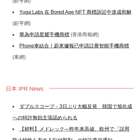
(鉅亨網)
Yuga Labs 在 Bored Ape NFT 商標訴訟中達成和解
(鉅亨網)
華為申請星耀手機商標
(香港商報網)
Phone車結合！蔚來據報已申請註冊智能手機商標
(東網)
日本 IPR News
ダブルスコープ－3日ぶり大幅反発 韓国で旭化成
への特許無効主張認められる
【材料】メドレック—昨年来高値、欧州で「誤用