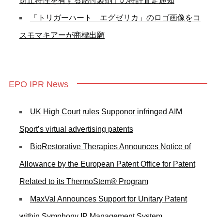
防止特性を有する貼付製剤」の特許査定通知
「トリガーハート エグゼリカ」のロゴ画像をコ
スモマキアーが商標出願
EPO IPR News
UK High Court rules Supponor infringed AIM
Sport’s virtual advertising patents
BioRestorative Therapies Announces Notice of
Allowance by the European Patent Office for Patent
Related to its ThermoStem® Program
MaxVal Announces Support for Unitary Patent
within Symphony IP Management System