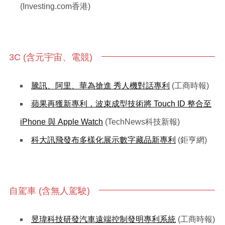
(Investing.com香港)
3C (含元宇宙、電競)
騰訊、阿里、華為搶進 秀人機對話專利
(工商時報)
蘋果再獲新專利，波束成型技術將 Touch ID 整合至
iPhone 與 Apple Watch
(TechNews科技新報)
科大訊飛發布多樣化展示數字藏品新專利
(鉅亨網)
自駕車 (含無人駕駛)
昱瑋科技研發汽車遠端控制發明專利系統
(工商時報)