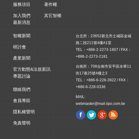
服務項目
著作權
加入我們
其它智權
最新消息
智權新聞
台北所：23652新北市土城區金城
路二段211號4樓A1室
研討會
TEL：+886-2-2273-1807 / FAX：
+886-2-2273-2181
產業新聞
台南所：708台南市安平區永華11
官方動態&法規新訊
街17巷25號4樓之3
專題討論
TEL：+886-6-228-3922 / FAX：
+886-6-228-0336
聯絡我們
MAIL:
會員專區
webmaster@mail.iipo.com.tw
隱私權聲明
Facebook
Twitter
Google+
Rss
Find us on:
免責聲明