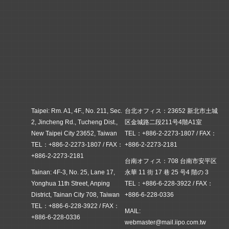
Taipei: Rm. A1, 4F., No. 211, Sec.
台北オフィス：23652 新北市土城
2, Jincheng Rd., Tucheng Dist.,
区金城路二段211号4階A1室
New Taipei City 23652, Taiwan
TEL：+886-2-2273-1807 / FAX：
TEL：+886-2-2273-1807 / FAX：
+886-2-2273-2181
+886-2-2273-2181
台南オフィス：708 台南市安平区
Tainan: 4F-3, No. 25, Lane 17,
永華 11 街 17 巷 25 号4 階の 3
Yonghua 11th Street, Anping
TEL：+886-6-228-3922 / FAX：
District, Tainan City 708, Taiwan
+886-6-228-0336
TEL：+886-6-228-3922 / FAX：
MAIL:
+886-6-228-0336
webmaster@mail.iipo.com.tw