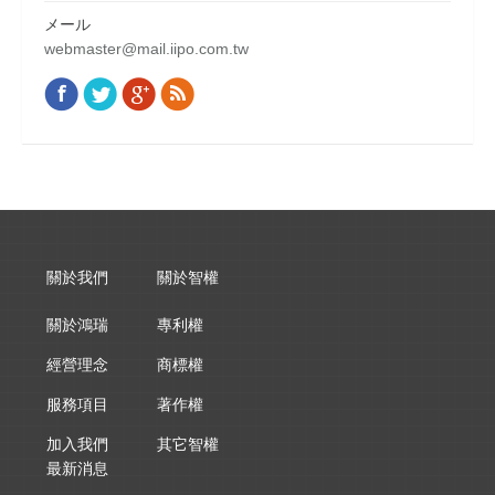
メール
webmaster@mail.iipo.com.tw
Facebook
Twitter
Google+
Rss
Find us on:
關於我們
關於智權
關於鴻瑞
專利權
經營理念
商標權
服務項目
著作權
加入我們
其它智權
最新消息