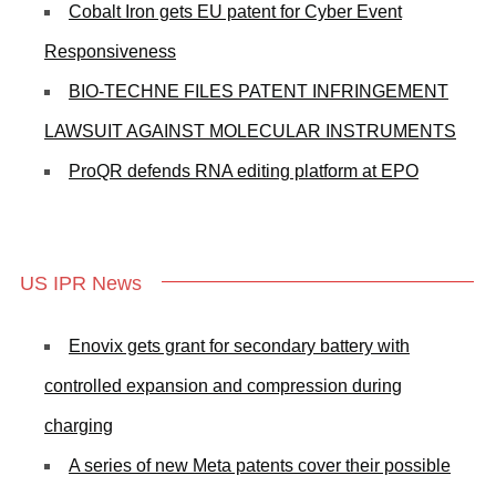
Cobalt Iron gets EU patent for Cyber Event
Responsiveness
BIO-TECHNE FILES PATENT INFRINGEMENT
LAWSUIT AGAINST MOLECULAR INSTRUMENTS
ProQR defends RNA editing platform at EPO
US IPR News
Enovix gets grant for secondary battery with
controlled expansion and compression during
charging
A series of new Meta patents cover their possible