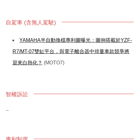
自駕車 (含無人駕駛)
YAMAHA半自動換檔專利圖曝光：圖例搭載於YZF-
R7/MT-07雙缸平台，與電子離合器中排量車款競爭將
迎來白熱化？
(MOTO7)
智權訴訟
–
專利制度