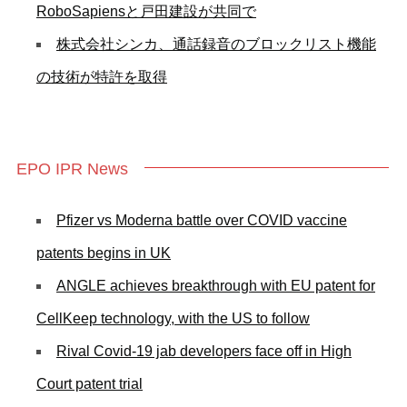
RoboSapiensと戸田建設が共同で
株式会社シンカ、通話録音のブロックリスト機能
の技術が特許を取得
EPO IPR News
Pfizer vs Moderna battle over COVID vaccine
patents begins in UK
ANGLE achieves breakthrough with EU patent for
CellKeep technology, with the US to follow
Rival Covid-19 jab developers face off in High
Court patent trial