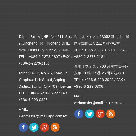
Taipei: Rm. A1, 4F., No. 211, Sec.
台北オフィス：23652 新北市土城
2, Jincheng Rd., Tucheng Dist.,
区金城路二段211号4階A1室
New Taipei City 23652, Taiwan
TEL：+886-2-2273-1807 / FAX：
TEL：+886-2-2273-1807 / FAX：
+886-2-2273-2181
+886-2-2273-2181
台南オフィス：708 台南市安平区
Tainan: 4F-3, No. 25, Lane 17,
永華 11 街 17 巷 25 号4 階の 3
Yonghua 11th Street, Anping
TEL：+886-6-228-3922 / FAX：
District, Tainan City 708, Taiwan
+886-6-228-0336
TEL：+886-6-228-3922 / FAX：
MAIL:
+886-6-228-0336
webmaster@mail.iipo.com.tw
MAIL:
Facebook
Twitter
Google+
Rss
Find us on:
webmaster@mail.iipo.com.tw
Facebook
Twitter
Google+
Rss
Find us on: