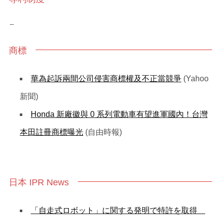
–
商標
華為起訴兩間公司侵害商標權及不正當競爭
(Yahoo
新聞)
Honda 新廠徽與 0 系列電動車有望進軍國內！台灣
本田註冊商標曝光
(自由時報)
日本 IPR News
「自走式ロボット」に関する発明で特許を取得