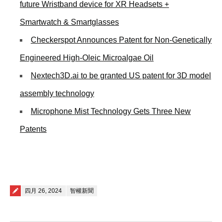
future Wristband device for XR Headsets +
Smartwatch & Smartglasses
Checkerspot Announces Patent for Non-Genetically
Engineered High-Oleic Microalgae Oil
Nextech3D.ai to be granted US patent for 3D model
assembly technology
Microphone Mist Technology Gets Three New
Patents
Posted on
四月 26, 2024
智權新聞