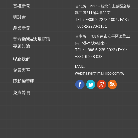
智權新聞
台北所：23652新北市土城區金城
路二段211號4樓A1室
研討會
TEL：+886-2-2273-1807 / FAX：
+886-2-2273-2181
產業新聞
台南所：708台南市安平區永華11
官方動態&法規新訊
街17巷25號4樓之3
專題討論
TEL：+886-6-228-3922 / FAX：
+886-6-228-0336
聯絡我們
MAIL:
會員專區
webmaster@mail.iipo.com.tw
隱私權聲明
Facebook
Twitter
Google+
Rss
Find us on:
免責聲明