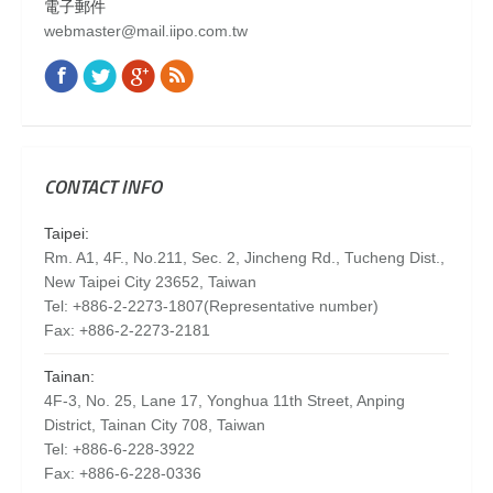
電子郵件
webmaster@mail.iipo.com.tw
Facebook
Twitter
Google+
Rss
Find us on:
CONTACT INFO
Taipei:
Rm. A1, 4F., No.211, Sec. 2, Jincheng Rd., Tucheng Dist.,
New Taipei City 23652, Taiwan
Tel: +886-2-2273-1807(Representative number)
Fax: +886-2-2273-2181
Tainan:
4F-3, No. 25, Lane 17, Yonghua 11th Street, Anping
District, Tainan City 708, Taiwan
Tel: +886-6-228-3922
Fax: +886-6-228-0336