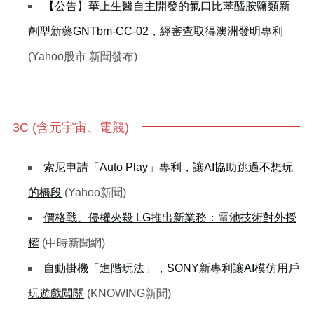
【公告】華上生醫自主開發的氟口比苯醯胺鹽類新
劑型新藥GNTbm-CC-02，經審查取得澳洲發明專利
(Yahoo股市 新聞發布)
3C (含元宇宙、電競)
索尼申請「Auto Play」專利，讓AI協助跳過不想玩
的橋段
(Yahoo新聞)
價格戰、侵權夾殺 LG推出新業務：電池技術對外授
權
(中時新聞網)
自動掛機「進階玩法」，SONY新專利讓AI模仿用戶
玩遊戲闖關
(KNOWING新聞)