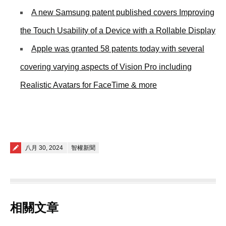
A new Samsung patent published covers Improving
the Touch Usability of a Device with a Rollable Display
Apple was granted 58 patents today with several
covering varying aspects of Vision Pro including
Realistic Avatars for FaceTime & more
Posted on
八月 30, 2024
智權新聞
相關文章