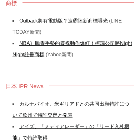
商標
Outback將有電動版？速霸陸新商標曝光
(LINE
TODAY新聞)
NBA》睡覺手勢的慶祝動作爆紅！柯瑞公司將Night
Night註冊商標
(Yahoo新聞)
日本 IPR News
カルナバイオ、米ギリアドとの共同出願特許につ
いて欧州で特許査定と発表
アイズ、「メディアレーダー」の「リード入札機
能」で特許取得