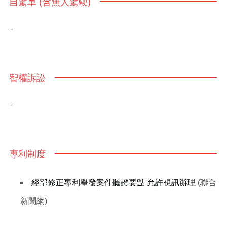
自駕車 (含無人駕駛)
-
智權訴訟
-
專利制度
經部修正專利舉發案件聽證要點 允許視訊辦理
(聯合
新聞網)