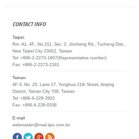
CONTACT INFO
Taipei:
Rm. A1, 4F., No.211, Sec. 2, Jincheng Rd., Tucheng Dist.,
New Taipei City 23652, Taiwan
Tel: +886-2-2273-1807(Representative number)
Fax: +886-2-2273-2181
Tainan:
4F-3, No. 25, Lane 17, Yonghua 11th Street, Anping
District, Tainan City 708, Taiwan
Tel: +886-6-228-3922
Fax: +886-6-228-0336
E-mail
webmaster@mail.iipo.com.tw
Facebook
Twitter
Google+
Rss
Find us on: