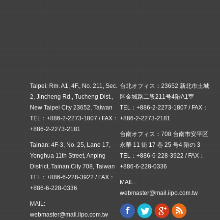
Taipei: Rm. A1, 4F., No. 211, Sec.
台北オフィス：23652 新北市土城
2, Jincheng Rd., Tucheng Dist.,
区金城路二段211号4階A1室
New Taipei City 23652, Taiwan
TEL：+886-2-2273-1807 / FAX：
TEL：+886-2-2273-1807 / FAX：
+886-2-2273-2181
+886-2-2273-2181
台南オフィス：708 台南市安平区
Tainan: 4F-3, No. 25, Lane 17,
永華 11 街 17 巷 25 号4 階の 3
Yonghua 11th Street, Anping
TEL：+886-6-228-3922 / FAX：
District, Tainan City 708, Taiwan
+886-6-228-0336
TEL：+886-6-228-3922 / FAX：
MAIL:
+886-6-228-0336
webmaster@mail.iipo.com.tw
MAIL:
Facebook
Twitter
Google+
Rss
Find us on:
webmaster@mail.iipo.com.tw