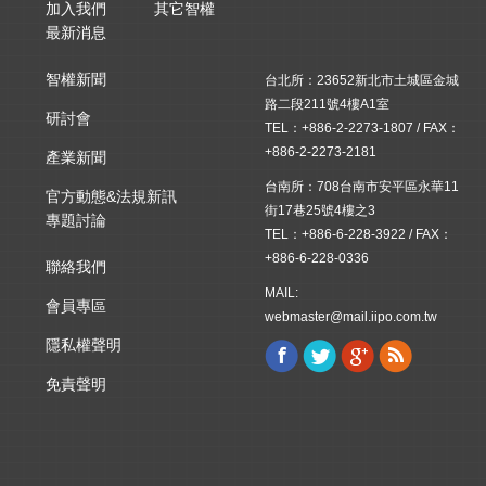
加入我們
其它智權
最新消息
智權新聞
台北所：23652新北市土城區金城
路二段211號4樓A1室
研討會
TEL：+886-2-2273-1807 / FAX：
+886-2-2273-2181
產業新聞
台南所：708台南市安平區永華11
官方動態&法規新訊
街17巷25號4樓之3
專題討論
TEL：+886-6-228-3922 / FAX：
+886-6-228-0336
聯絡我們
MAIL:
會員專區
webmaster@mail.iipo.com.tw
隱私權聲明
Facebook
Twitter
Google+
Rss
Find us on:
免責聲明