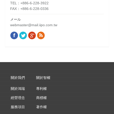
TEL：+886-6-228-3922
FAX：+886-6-228-0336
メール
webmaster@mail.iipo.com.tw
Facebook
Twitter
Google+
Rss
Find us on:
關於我們
關於智權
關於鴻瑞
專利權
經營理念
商標權
服務項目
著作權