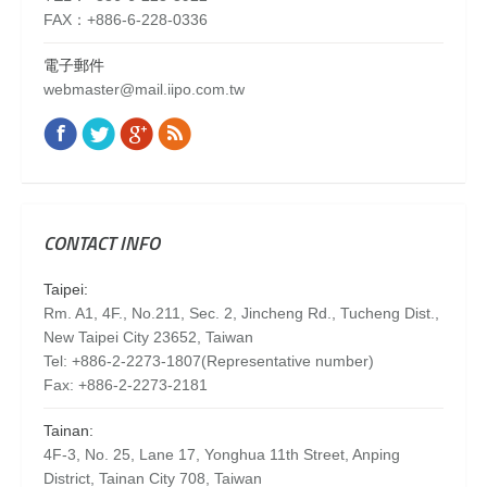
FAX：+886-6-228-0336
電子郵件
webmaster@mail.iipo.com.tw
Facebook
Twitter
Google+
Rss
Find us on:
CONTACT INFO
Taipei:
Rm. A1, 4F., No.211, Sec. 2, Jincheng Rd., Tucheng Dist.,
New Taipei City 23652, Taiwan
Tel: +886-2-2273-1807(Representative number)
Fax: +886-2-2273-2181
Tainan:
4F-3, No. 25, Lane 17, Yonghua 11th Street, Anping
District, Tainan City 708, Taiwan