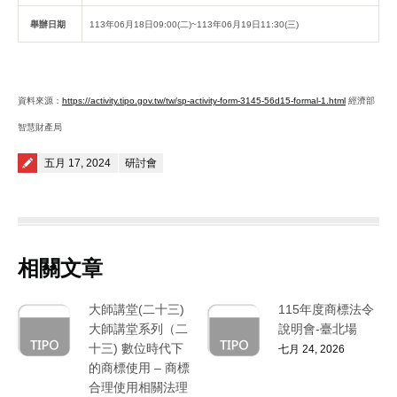
舉辦日期
113年06月18日09:00(二)~113年06月19日11:30(三)
資料來源：
https://activity.tipo.gov.tw/tw/sp-activity-form-3145-56d15-formal-1.html
經濟部
智慧財產局
Posted on
五月 17, 2024
研討會
相關文章
大師講堂(二十三)
115年度商標法令
大師講堂系列（二
說明會-臺北場
十三) 數位時代下
七月 24, 2026
的商標使用 – 商標
合理使用相關法理