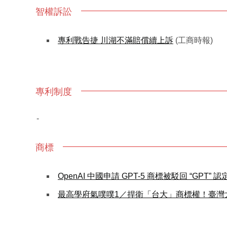
智權訴訟
專利戰告捷 川湖不滿賠償續上訴
(工商時報)
專利制度
-
商標
OpenAI 中國申請 GPT-5 商標被駁回 “GPT”
最高學府氣噗噗1／捍衛「台大」商標權！臺灣