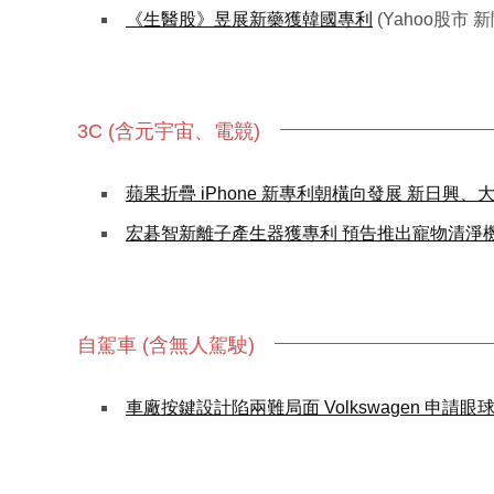
《生醫股》昱展新藥獲韓國專利
(Yahoo股市 
3C (含元宇宙、電競)
蘋果折疊 iPhone 新專利朝橫向發展 新日興
宏碁智新離子產生器獲專利 預告推出寵物清淨
自駕車 (含無人駕駛)
車廠按鍵設計陷兩難局面 Volkswagen 申請