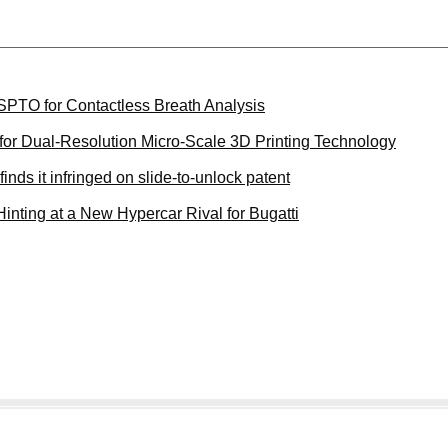
PTO for Contactless Breath Analysis
for Dual-Resolution Micro-Scale 3D Printing Technology
inds it infringed on slide-to-unlock patent
inting at a New Hypercar Rival for Bugatti