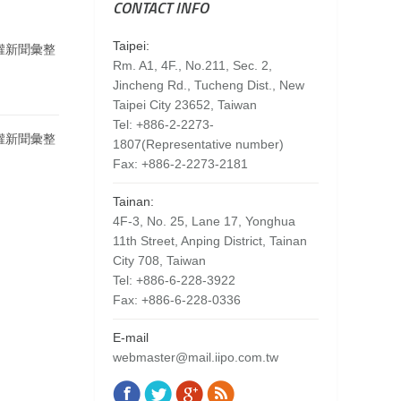
CONTACT INFO
Taipei:
智權新聞彙整
Rm. A1, 4F., No.211, Sec. 2,
Jincheng Rd., Tucheng Dist., New
Taipei City 23652, Taiwan
Tel: +886-2-2273-
智權新聞彙整
1807(Representative number)
Fax: +886-2-2273-2181
Tainan:
4F-3, No. 25, Lane 17, Yonghua
11th Street, Anping District, Tainan
City 708, Taiwan
Tel: +886-6-228-3922
Fax: +886-6-228-0336
E-mail
webmaster@mail.iipo.com.tw
Facebook
Twitter
Google+
Rss
Find us on: