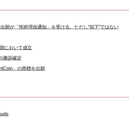
出願が「拒絶理由通知」を受ける。ただし“却下”ではない
米国において成立
の勝訴確定
Coin」の商標を出願
suits