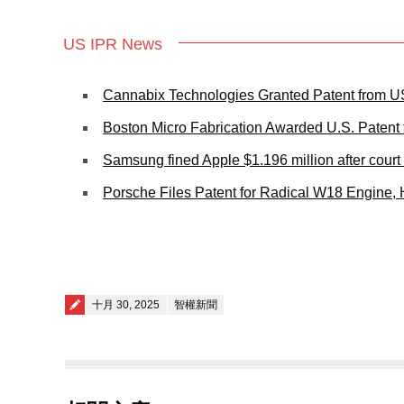
US IPR News
Cannabix Technologies Granted Patent from US
Boston Micro Fabrication Awarded U.S. Patent 
Samsung fined Apple $1.196 million after court f
Porsche Files Patent for Radical W18 Engine, H
Posted on
十月 30, 2025
智權新聞