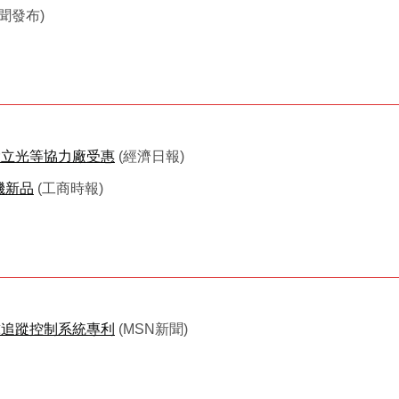
新聞發布)
、大立光等協力廠受惠
(經濟日報)
機新品
(工商時報)
眼球追蹤控制系統專利
(MSN新聞)