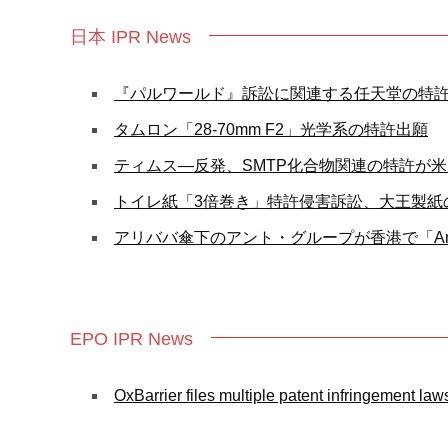
日本 IPR News
『パルワールド』訴訟に関連する任天堂の特許
タムロン「28-70mm F2」光学系の特許出願
ティムス—反発、SMTP化合物関連の特許が
トイレ紙「3倍巻き」特許侵害訴訟、大王製紙
アリババ傘下のアント・グループが香港で「Ant
EPO IPR News
OxBarrier files multiple patent infringement law