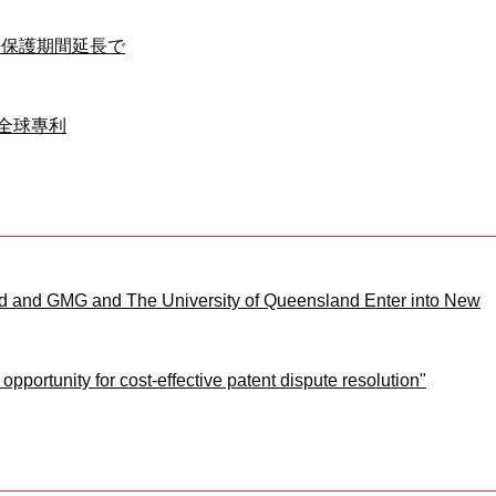
許保護期間延長で
2的全球專利
ed and GMG and The University of Queensland Enter into New
opportunity for cost-effective patent dispute resolution"