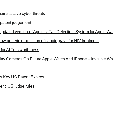
ainst active cyber threats
 patent judgement
updated version of Apple’s ‘Fall Detection’ System for Apple Wa
w generic production of cabotegravir for HIV treatment
 for AI Trustworthiness
play Cameras On Future Apple Watch And iPhone – Invisible Whe
As Key US Patent Expires
ent, US judge rules