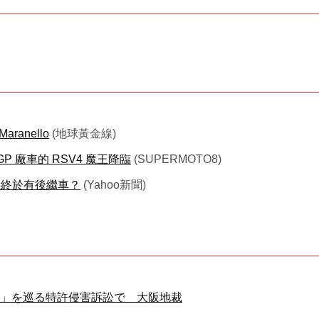
ranello
(地球黃金線)
GP 廠車的 RSV4 魔王降臨
(SUPERMOTO8)
G6終於有後繼車？
(Yahoo新聞)
l 7a」を巡る特許侵害訴訟で 大阪地裁