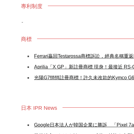
專利制度
-
商標
Ferrari贏回Testarossa商標訴訟，經典名稱重返Ma
Aprilia「X GP」新註冊商標 現身！最接近 RS-
光陽G7悄悄註冊商標！許久未改款的Kymco 
日本 IPR News
Google日本法人が韓国企業に勝訴 「Pixe