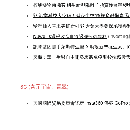
核酸藥物商機夯 研生新型陽離子脂質獲台灣發
影音/業科技大突破！健茂生技“檸檬多酚酵素
驗證仙人掌果美粧新可能 大葉大學藥保系獲專
Nuwellis獲得改進血液過濾技術專利
(Investin
訊聯基因攜手萊斯特生醫 AI助攻新型抗生素、
興櫃：華上生醫自主開發表觀免疫調控抗癌候選新
3C (含元宇宙、電競)
美國國際貿易委員會認定 Insta360 侵犯 GoPr