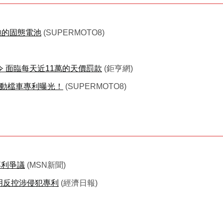
飽的固態電池
(SUPERMOTO8)
 面臨每天近11萬的天價罰款
(鉅亨網)
0電動檔車專利曝光！
(SUPERMOTO8)
專利爭議
(MSN新聞)
明反控涉侵犯專利
(經濟日報)