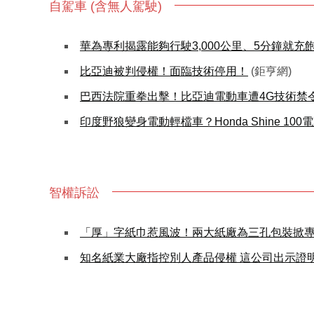
自駕車 (含無人駕駛)
華為專利揭露能夠行駛3,000公里、5分鐘就充
比亞迪被判侵權！面臨技術停用！
(鉅亨網)
巴西法院重拳出擊！比亞迪電動車遭4G技術禁令
印度野狼變身電動輕檔車？Honda Shine 10
智權訴訟
「厚」字紙巾惹風波！兩大紙廠為三孔包裝掀
知名紙業大廠指控別人產品侵權 這公司出示證