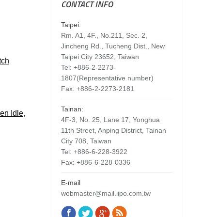
CONTACT INFO
Taipei:
Rm. A1, 4F., No.211, Sec. 2,
Jincheng Rd., Tucheng Dist., New
Taipei City 23652, Taiwan
tch
Tel: +886-2-2273-
1807(Representative number)
Fax: +886-2-2273-2181
Tainan:
n Idle,
4F-3, No. 25, Lane 17, Yonghua
11th Street, Anping District, Tainan
City 708, Taiwan
Tel: +886-6-228-3922
Fax: +886-6-228-0336
E-mail
webmaster@mail.iipo.com.tw
Facebook
Twitter
Google+
Rss
Find us on: