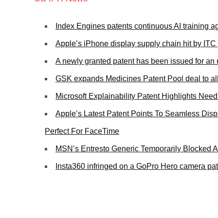
Index Engines patents continuous AI training ag
Apple’s iPhone display supply chain hit by ITC
A newly granted patent has been issued for an 
GSK expands Medicines Patent Pool deal to allo
Microsoft Explainability Patent Highlights Need
Apple’s Latest Patent Points To Seamless Dis
Perfect For FaceTime
MSN’s Entresto Generic Temporarily Blocked 
Insta360 infringed on a GoPro Hero camera pat