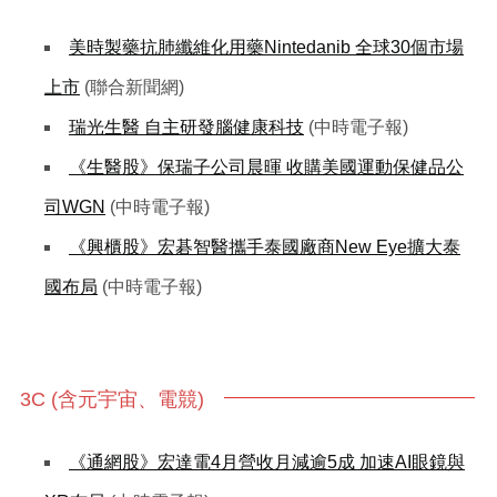
美時製藥抗肺纖維化用藥Nintedanib 全球30個市場
上市
(聯合新聞網)
瑞光生醫 自主研發腦健康科技
(中時電子報)
《生醫股》保瑞子公司晨暉 收購美國運動保健品公
司WGN
(中時電子報)
《興櫃股》宏碁智醫攜手泰國廠商New Eye擴大泰
國布局
(中時電子報)
3C (含元宇宙、電競)
《通網股》宏達電4月營收月減逾5成 加速AI眼鏡與