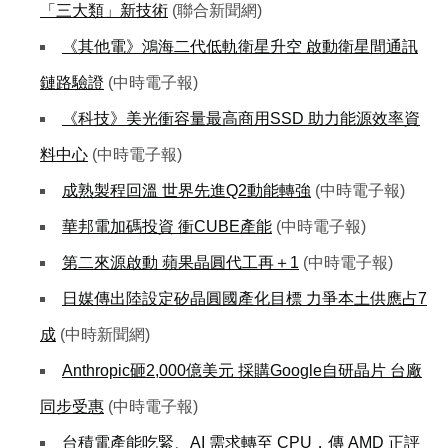
「三大類」新技術
(聯合新聞網)
《其他電》鴻海二代低軌衛星升空 啟動衛星間通訊
鏈路驗證
(中時電子報)
《科技》美光衝容量最高商用SSD 助力能源效率資
料中心
(中時電子報)
成熟製程回溫 世界先進Q2動能轉強
(中時電子報)
華邦電加碼投資 衝CUBE產能
(中時電子報)
第二來源啟動 蘋果晶圓代工再＋1
(中時電子報)
日媒傳出陸設定矽晶圓國產化目標 力爭本土供應占7
成
(中時新聞網)
Anthropic砸2,000億美元 採購Google自研晶片 台廠
同步受惠
(中時電子報)
台積電產能吃緊、AI 需求轉至 CPU，傳 AMD 正評