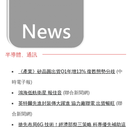
半導體、通訊
《產業》矽晶圓出貨Q1年增13% 復甦態勢分歧
(中
時電子報)
鴻海低軌衛星 報佳音
(聯合新聞網)
英特爾先進封裝傳大躍進 協力廠聯電 出貨暢旺
(聯
合新聞網)
搶先布局6G 技術！經濟部祭三策略 科專優先補助這