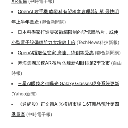
XR布局
(中時電子報)
OpenAI 攻手機 聯發科有望獨拿處理器訂單 最快明
年上半年量產
(聯合新聞網)
日本科學家打造突破微縮限制的記憶體晶片，或使
小型電子設備續航力大增數十倍
(TechNews科技新報)
OpenAI躍數位管家 廣達、緯創等受惠
(聯合新聞網)
鴻海集團加速AR布局 佐臻新AI眼鏡第2季攻市
(自由
時報)
三星AI眼鏡名稱曝光 Galaxy Glasses現身系統更新
(Yahoo新聞)
《通網股》正文衝AI光模組市場 1.6T新品預計第四
季量產
(中時電子報)