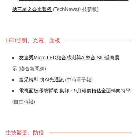
估三星 2 奈米製程
(TechNews科技新報)
LED照明、光電、面板
友達秀Micro LED結合感測與AI整合 SID盛會展
示
(聯合新聞網)
富采轉型 拚AI光通訊
(中時電子報)
電視面板漲勢暫歇 集邦：5月報價預估全面轉向持平
(自由時報)
生技醫藥、防疫