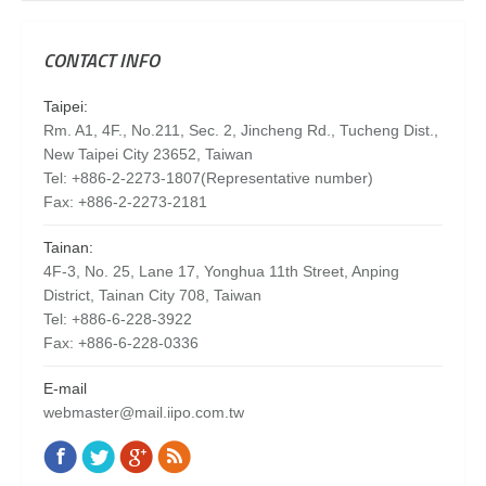
CONTACT INFO
Taipei:
Rm. A1, 4F., No.211, Sec. 2, Jincheng Rd., Tucheng Dist.,
New Taipei City 23652, Taiwan
Tel: +886-2-2273-1807(Representative number)
Fax: +886-2-2273-2181
Tainan:
4F-3, No. 25, Lane 17, Yonghua 11th Street, Anping
District, Tainan City 708, Taiwan
Tel: +886-6-228-3922
Fax: +886-6-228-0336
E-mail
webmaster@mail.iipo.com.tw
Facebook
Twitter
Google+
Rss
Find us on: