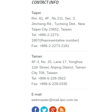
CONTACT INFO
Taipei:
Rm. A1, 4F., No.211, Sec. 2,
Jincheng Rd., Tucheng Dist., New
Taipei City 23652, Taiwan
Tel: +886-2-2273-
1807(Representative number)
Fax: +886-2-2273-2181
Tainan:
4F-3, No. 25, Lane 17, Yonghua
11th Street, Anping District, Tainan
City 708, Taiwan
Tel: +886-6-228-3922
Fax: +886-6-228-0336
E-mail
webmaster@mail.iipo.com.tw
Facebook
Twitter
Google+
Rss
Find us on: