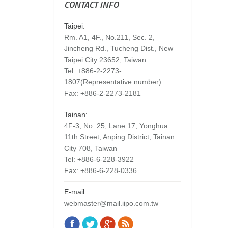
CONTACT INFO
Taipei:
Rm. A1, 4F., No.211, Sec. 2,
Jincheng Rd., Tucheng Dist., New
Taipei City 23652, Taiwan
Tel: +886-2-2273-
1807(Representative number)
Fax: +886-2-2273-2181
Tainan:
4F-3, No. 25, Lane 17, Yonghua
11th Street, Anping District, Tainan
City 708, Taiwan
Tel: +886-6-228-3922
Fax: +886-6-228-0336
E-mail
webmaster@mail.iipo.com.tw
Facebook
Twitter
Google+
Rss
Find us on: