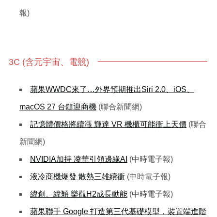
報)
3C (含元宇宙、電競)
蘋果WWDC來了…外界預期推出Siri 2.0、iOS、
macOS 27 台鏈迎商機
(聯合新聞網)
記憶體價格將續漲 輝達 VR 機櫃可能衝上天價
(聯合
新聞網)
NVIDIA加持 凌華引領邊緣AI
(中時電子報)
液冷商機爆發 散熱三雄續衝
(中時電子報)
緯創、緯穎 樂觀H2成長動能
(中時電子報)
蘋果聯手 Google 打造第三代基礎模型，裝置端進階