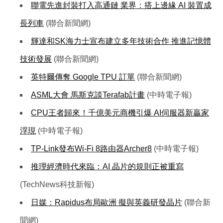
聯電先進封裝打入高通鏈 業界：搭上邊緣 AI 裝置成
長列車
(聯合新聞網)
輝達和SK海力士宣布建立多年技術合作 推進記憶體
技術發展
(聯合新聞網)
英特爾傳奪 Google TPU 訂單
(聯合新聞網)
ASML大會 馬斯克談Terafab計畫
(中時電子報)
CPU王者歸來！千億美元商機引爆 AI伺服器新贏家
浮現
(中時電子報)
TP-Link發布Wi-Fi 8路由器Archer8
(中時電子報)
推理經濟時代來臨：AI 晶片的規則正被重寫
(TechNews科技新報)
日媒：Rapidus布局歐洲 擬與英義研發晶片
(聯合新
聞網)