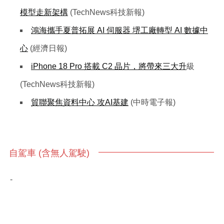
模型走新架構
(TechNews科技新報)
鴻海攜手夏普拓展 AI 伺服器 堺工廠轉型 AI 數據中
心
(經濟日報)
iPhone 18 Pro 搭載 C2 晶片，將帶來三大升
級
(TechNews科技新報)
貿聯聚焦資料中心 攻AI基建
(中時電子報)
自駕車 (含無人駕駛)
-