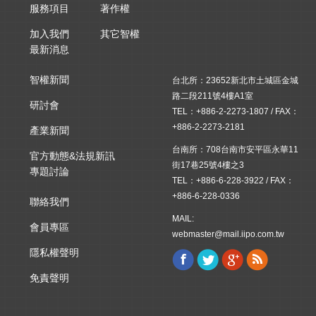
服務項目
著作權
加入我們
其它智權
最新消息
智權新聞
台北所：23652新北市土城區金城
路二段211號4樓A1室
研討會
TEL：+886-2-2273-1807 / FAX：
+886-2-2273-2181
產業新聞
台南所：708台南市安平區永華11
官方動態&法規新訊
街17巷25號4樓之3
專題討論
TEL：+886-6-228-3922 / FAX：
+886-6-228-0336
聯絡我們
MAIL:
會員專區
webmaster@mail.iipo.com.tw
隱私權聲明
Facebook
Twitter
Google+
Rss
Find us on:
免責聲明