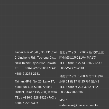
Taipei: Rm. A1, 4F., No. 211, Sec.
台北オフィス：23652 新北市土城
2, Jincheng Rd., Tucheng Dist.,
区金城路二段211号4階A1室
New Taipei City 23652, Taiwan
TEL：+886-2-2273-1807 / FAX：
TEL：+886-2-2273-1807 / FAX：
+886-2-2273-2181
+886-2-2273-2181
台南オフィス：708 台南市安平区
Tainan: 4F-3, No. 25, Lane 17,
永華 11 街 17 巷 25 号4 階の 3
Yonghua 11th Street, Anping
TEL：+886-6-228-3922 / FAX：
District, Tainan City 708, Taiwan
+886-6-228-0336
TEL：+886-6-228-3922 / FAX：
MAIL:
+886-6-228-0336
webmaster@mail.iipo.com.tw