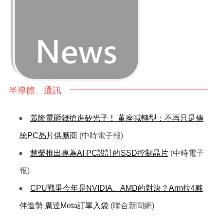
半導體、通訊
義隆電砸錢搶進矽光子！ 董座喊轉型：不再只是傳
統PC晶片供應商
(中時電子報)
慧榮推出專為AI PC設計的SSD控制晶片
(中時電子
報)
CPU戰爭今年是NVIDIA、AMD的對決？Arm拉4夥
伴造勢 廣達Meta訂單入袋
(聯合新聞網)