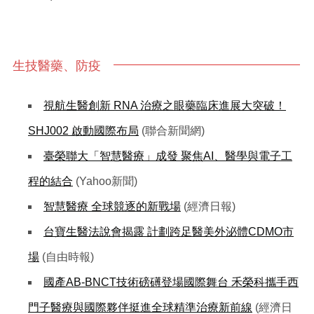
生技醫藥、防疫
視航生醫創新 RNA 治療之眼藥臨床進展大突破！
SHJ002 啟動國際布局
(聯合新聞網)
臺榮聯大「智慧醫療」成發 聚焦AI、醫學與電子工
程的結合
(Yahoo新聞)
智慧醫療 全球競逐的新戰場
(經濟日報)
台寶生醫法說會揭露 計劃跨足醫美外泌體CDMO市
場
(自由時報)
國產AB-BNCT技術磅礡登場國際舞台 禾榮科攜手西
門子醫療與國際夥伴挺進全球精準治療新前線
(經濟日