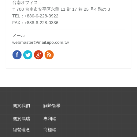
台南オフィス：
〒708 台南市安平区永華 11 街 17 巷 25 号4 階の 3
TEL：+886-6-228-3922
FAX：+886-6-228-0336
メール
webmaster@mail.iipo.com.tw
Facebook
Twitter
Google+
Rss
Find us on:
關於我們
關於智權
關於鴻瑞
專利權
經營理念
商標權