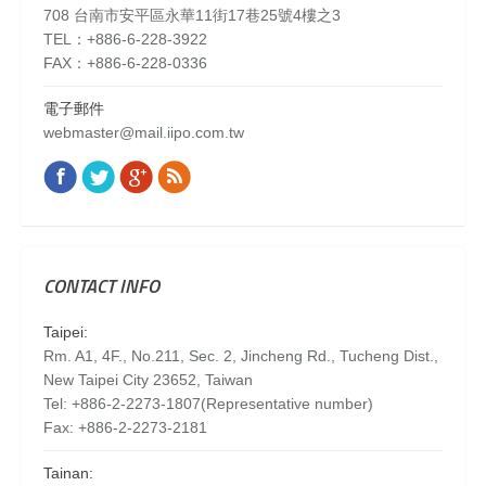
708 台南市安平區永華11街17巷25號4樓之3
TEL：+886-6-228-3922
FAX：+886-6-228-0336
電子郵件
webmaster@mail.iipo.com.tw
Facebook
Twitter
Google+
Rss
Find us on:
CONTACT INFO
Taipei:
Rm. A1, 4F., No.211, Sec. 2, Jincheng Rd., Tucheng Dist.,
New Taipei City 23652, Taiwan
Tel: +886-2-2273-1807(Representative number)
Fax: +886-2-2273-2181
Tainan: