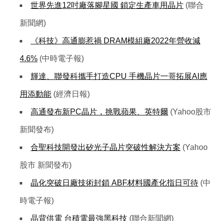
世界先進12吋廠落腳星國 鎖定生產車用晶片
(聯合
新聞網)
《科技》高通膨惹禍 DRAM模組廠2022年營收減
4.6%
(中時電子報)
輝達、聯發科攜手打造CPU 手機晶片一哥拓展AI應
用添動能
(經濟日報)
高通發布新PC晶片，挑戰蘋果、英特爾
(Yahoo股市
新聞發布)
合聖科技開發出矽光子晶片突破性解決方案
(Yahoo
股市 新聞發布)
晶化突破日廠技術封鎖 ABF材料國產化指日可待
(中
時電子報)
晶背供電 台積電最強黑科技
(聯合新聞網)