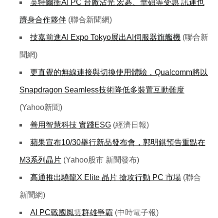
英特爾衝AI PC 台廠沾光 宏碁、華碩等受惠 訊連也
躋身合作夥伴
(聯合新聞網)
技嘉前進AI Expo Tokyo展出AI伺服器旗艦機
(聯合新
聞網)
更直覺的無線連接與切換使用體驗，Qualcomm將以
Snapdragon Seamless技術降低多裝置互動難度
(Yahoo新聞)
善用智慧科技 實踐ESG
(經濟日報)
蘋果宣布10/30舉行新品發布會，郭明錤預告重點在
M3系列晶片
(Yahoo股市 新聞發布)
高通推出驍龍X Elite 晶片 搶攻行動 PC 市場
(聯合
新聞網)
AI PC戰國風雲群雄爭霸
(中時電子報)