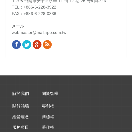
〒708 台南市安平区永華 11 街 17 巷 25 号4 階の 3
TEL：+886-6-228-3922
FAX：+886-6-228-0336
メール
webmaster@mail.iipo.com.tw
Facebook
Twitter
Google+
Rss
Find us on:
關於我們
關於智權
關於鴻瑞
專利權
經營理念
商標權
服務項目
著作權