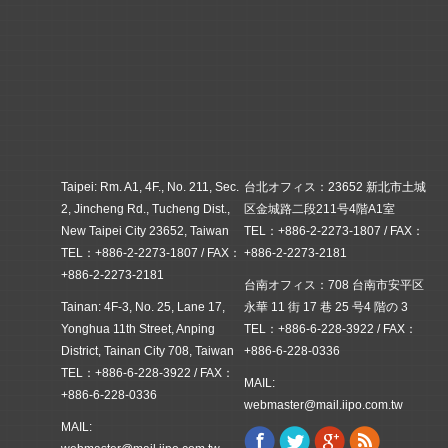
Taipei: Rm. A1, 4F., No. 211, Sec.
台北オフィス：23652 新北市土城
2, Jincheng Rd., Tucheng Dist.,
区金城路二段211号4階A1室
New Taipei City 23652, Taiwan
TEL：+886-2-2273-1807 / FAX：
TEL：+886-2-2273-1807 / FAX：
+886-2-2273-2181
+886-2-2273-2181
台南オフィス：708 台南市安平区
Tainan: 4F-3, No. 25, Lane 17,
永華 11 街 17 巷 25 号4 階の 3
Yonghua 11th Street, Anping
TEL：+886-6-228-3922 / FAX：
District, Tainan City 708, Taiwan
+886-6-228-0336
TEL：+886-6-228-3922 / FAX：
MAIL:
+886-6-228-0336
webmaster@mail.iipo.com.tw
MAIL:
Facebook
Twitter
Google+
Rss
Find us on: