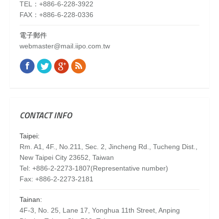
TEL：+886-6-228-3922
FAX：+886-6-228-0336
電子郵件
webmaster@mail.iipo.com.tw
Facebook
Twitter
Google+
Rss
Find us on:
CONTACT INFO
Taipei:
Rm. A1, 4F., No.211, Sec. 2, Jincheng Rd., Tucheng Dist.,
New Taipei City 23652, Taiwan
Tel: +886-2-2273-1807(Representative number)
Fax: +886-2-2273-2181
Tainan:
4F-3, No. 25, Lane 17, Yonghua 11th Street, Anping