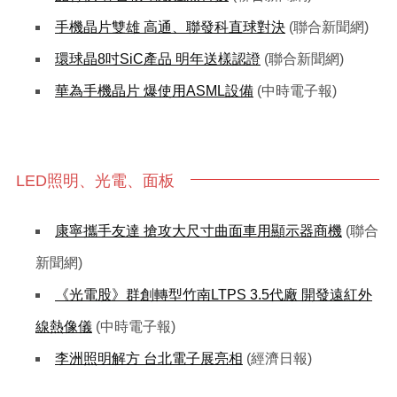
手機晶片雙雄 高通、聯發科直球對決
(聯合新聞網)
環球晶8吋SiC產品 明年送樣認證
(聯合新聞網)
華為手機晶片 爆使用ASML設備
(中時電子報)
LED照明、光電、面板
康寧攜手友達 搶攻大尺寸曲面車用顯示器商機
(聯合
新聞網)
《光電股》群創轉型竹南LTPS 3.5代廠 開發遠紅外
線熱像儀
(中時電子報)
李洲照明解方 台北電子展亮相
(經濟日報)