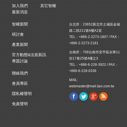
加入我們
其它智權
最新消息
智權新聞
台北所：23652新北市土城區金城
路二段211號4樓A1室
研討會
TEL：+886-2-2273-1807 / FAX：
+886-2-2273-2181
產業新聞
台南所：708台南市安平區永華11
官方動態&法規新訊
街17巷25號4樓之3
專題討論
TEL：+886-6-228-3922 / FAX：
+886-6-228-0336
聯絡我們
MAIL:
會員專區
webmaster@mail.iipo.com.tw
隱私權聲明
Facebook
Twitter
Google+
Rss
Find us on:
免責聲明