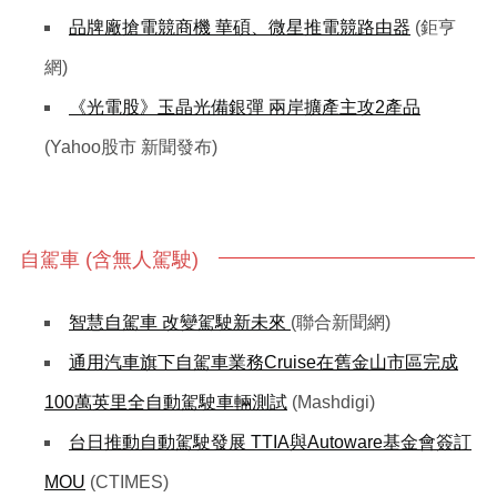
品牌廠搶電競商機 華碩、微星推電競路由器
(鉅亨
網)
《光電股》玉晶光備銀彈 兩岸擴產主攻2產品
(Yahoo股市 新聞發布)
自駕車 (含無人駕駛)
智慧自駕車 改變駕駛新未來
(聯合新聞網)
通用汽車旗下自駕車業務Cruise在舊金山市區完成
100萬英里全自動駕駛車輛測試
(Mashdigi)
台日推動自動駕駛發展 TTIA與Autoware基金會簽訂
MOU
(CTIMES)