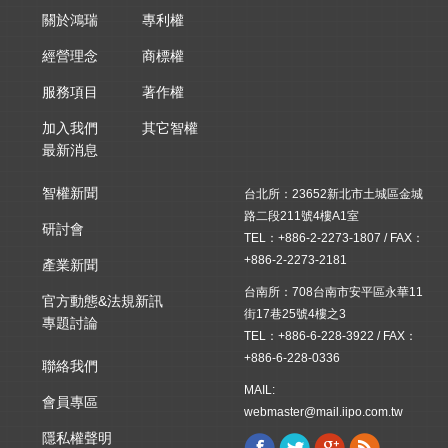
關於鴻瑞
專利權
經營理念
商標權
服務項目
著作權
加入我們
其它智權
最新消息
智權新聞
台北所：23652新北市土城區金城
路二段211號4樓A1室
研討會
TEL：+886-2-2273-1807 / FAX：
+886-2-2273-2181
產業新聞
台南所：708台南市安平區永華11
官方動態&法規新訊
街17巷25號4樓之3
專題討論
TEL：+886-6-228-3922 / FAX：
+886-6-228-0336
聯絡我們
MAIL:
會員專區
webmaster@mail.iipo.com.tw
隱私權聲明
Facebook
Twitter
Google+
Rss
Find us on: