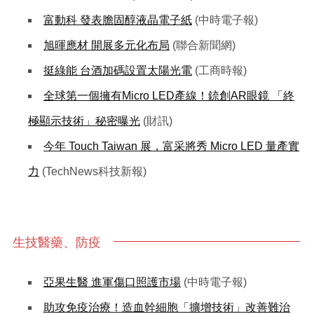
富動科 發表膽固醇液晶電子紙
(中時電子報)
旭暉應材 開展多元化布局
(聯合新聞網)
挺綠能 台酒加碼設置太陽光電
(工商時報)
全球第一個擁有Micro LED產線！錼創AR眼鏡 「終
極顯示技術」秘密曝光
(財訊)
今年 Touch Taiwan 展，富采將秀 Micro LED 量產實
力
(TechNews科技新報)
生技醫藥、防疫
亞果生醫 進軍傷口照護市場
(中時電子報)
助攻免疫治療！造血幹細胞「擴增技術」改善難治