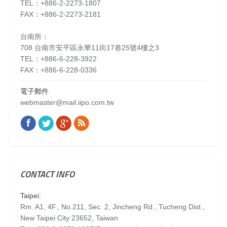
TEL：+886-2-2273-1807
FAX：+886-2-2273-2181
台南所：
708 台南市安平區永華11街17巷25號4樓之3
TEL：+886-6-228-3922
FAX：+886-6-228-0336
電子郵件
webmaster@mail.iipo.com.tw
Facebook
Twitter
Google+
Rss
Find us on:
CONTACT INFO
Taipei:
Rm. A1, 4F., No.211, Sec. 2, Jincheng Rd., Tucheng Dist.,
New Taipei City 23652, Taiwan