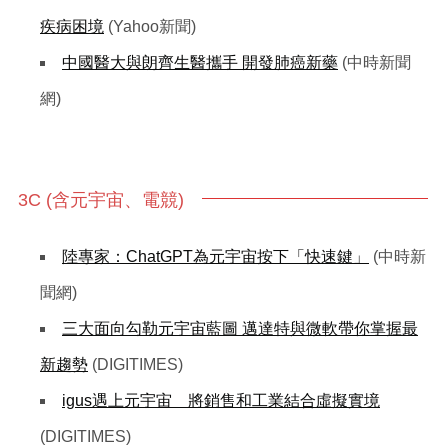
疾病困境
(Yahoo新聞)
中國醫大與朗齊生醫攜手 開發肺癌新藥
(中時新聞
網)
3C (含元宇宙、電競)
陸專家：ChatGPT為元宇宙按下「快速鍵」
(中時新
聞網)
三大面向勾勒元宇宙藍圖 邁達特與微軟帶你掌握最
新趨勢
(DIGITIMES)
igus遇上元宇宙 將銷售和工業結合虛擬實境
(DIGITIMES)