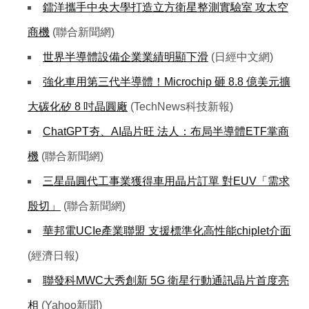
鐳洋攜手中央大學打造立方衛星整測實驗室 攻太空
商機
(聯合新聞網)
世界半導體設備企業業績明顯下滑
(日經中文網)
強化車用第三代半導體！Microchip 砸 8.8 億美元擴
大碳化矽 8 吋晶圓廠
(TechNews科技新報)
ChatGPT夯、AI晶片旺 法人：布局半導體ETF掌商
機
(聯合新聞網)
三星晶圓代工事業獲得車用晶片訂單 對EUV「需求
殷切」
(聯合新聞網)
華邦電UCIe產業聯盟 支援標準化高性能chiplet介面
(經濟日報)
聯發科MWC大秀創新 5G 衛星行動通訊晶片首度亮
相
(Yahoo新聞)