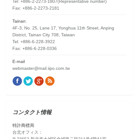
Tel: +886-2-2273-1807(Representative number)
Fax: +886-2-2273-2181
Tainan:
4F-3, No. 25, Lane 17, Yonghua 11th Street, Anping
District, Tainan City 708, Taiwan
Tel: +886-6-228-3922
Fax: +886-6-228-0336
E-mail
webmaster@mail.iipo.com.tw
Facebook
Twitter
Google+
Rss
Find us on:
コンタクト情報
特許商標局
台北オフィス：