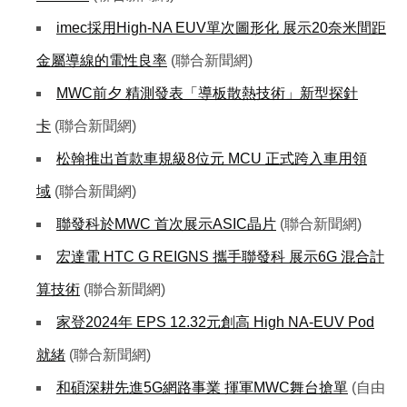
imec採用High-NA EUV單次圖形化 展示20奈米間距
金屬導線的電性良率
(聯合新聞網)
MWC前夕 精測發表「導板散熱技術」新型探針
卡
(聯合新聞網)
松翰推出首款車規級8位元 MCU 正式跨入車用領
域
(聯合新聞網)
聯發科於MWC 首次展示ASIC晶片
(聯合新聞網)
宏達電 HTC G REIGNS 攜手聯發科 展示6G 混合計
算技術
(聯合新聞網)
家登2024年 EPS 12.32元創高 High NA-EUV Pod
就緒
(聯合新聞網)
和碩深耕先進5G網路事業 揮軍MWC舞台搶單
(自由