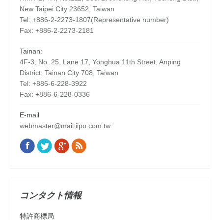
New Taipei City 23652, Taiwan
Tel: +886-2-2273-1807(Representative number)
Fax: +886-2-2273-2181
Tainan:
4F-3, No. 25, Lane 17, Yonghua 11th Street, Anping
District, Tainan City 708, Taiwan
Tel: +886-6-228-3922
Fax: +886-6-228-0336
E-mail
webmaster@mail.iipo.com.tw
Facebook
Twitter
Google+
Rss
Find us on:
コンタクト情報
特許商標局