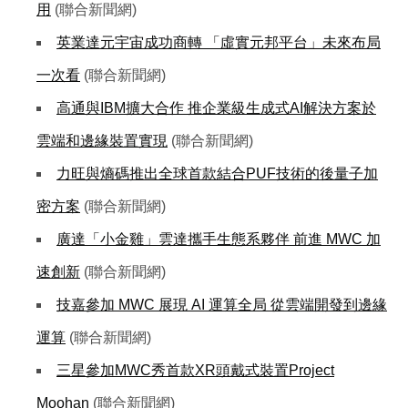
用
(聯合新聞網)
英業達元宇宙成功商轉 「虛實元邦平台」未來布局
一次看
(聯合新聞網)
高通與IBM擴大合作 推企業級生成式AI解決方案於
雲端和邊緣裝置實現
(聯合新聞網)
力旺與熵碼推出全球首款結合PUF技術的後量子加
密方案
(聯合新聞網)
廣達「小金雞」雲達攜手生態系夥伴 前進 MWC 加
速創新
(聯合新聞網)
技嘉參加 MWC 展現 AI 運算全局 從雲端開發到邊緣
運算
(聯合新聞網)
三星參加MWC秀首款XR頭戴式裝置Project
Moohan
(聯合新聞網)