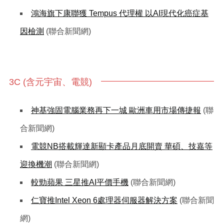
鴻海旗下康聯獲 Tempus 代理權 以AI現代化癌症基
因檢測
(聯合新聞網)
3C (含元宇宙、電競)
神基強固電腦業務再下一城 歐洲車用市場傳捷報
(聯
合新聞網)
電競NB搭載輝達新顯卡產品月底開賣 華碩、技嘉等
迎換機潮
(聯合新聞網)
較勁蘋果 三星推AI平價手機
(聯合新聞網)
仁寶推Intel Xeon 6處理器伺服器解決方案
(聯合新聞
網)