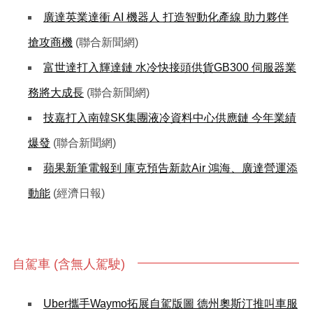
廣達英業達衝 AI 機器人 打造智動化產線 助力夥伴
搶攻商機
(聯合新聞網)
富世達打入輝達鏈 水冷快接頭供貨GB300 伺服器業
務將大成長
(聯合新聞網)
技嘉打入南韓SK集團液冷資料中心供應鏈 今年業績
爆發
(聯合新聞網)
蘋果新筆電報到 庫克預告新款Air 鴻海、廣達營運添
動能
(經濟日報)
自駕車 (含無人駕駛)
Uber攜手Waymo拓展自駕版圖 德州奧斯汀推叫車服