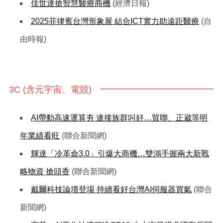
佳世達搶智慧醫療商機
(經濟日報)
2025菲律賓台灣形象展 結合ICT實力助遠距醫療
(自
由時報)
3C (含元宇宙、電競)
AI帶動高速運算夯 連接族群叫好…貿聯、正崴等明
年業績看旺
(聯合新聞網)
輝達「冷革命3.0」引爆大商機…雙鴻手握兩大新戰
略物資 搶頭香
(聯合新聞網)
戴爾科技論壇登場 持續看好台灣AI伺服器買氣
(聯合
新聞網)