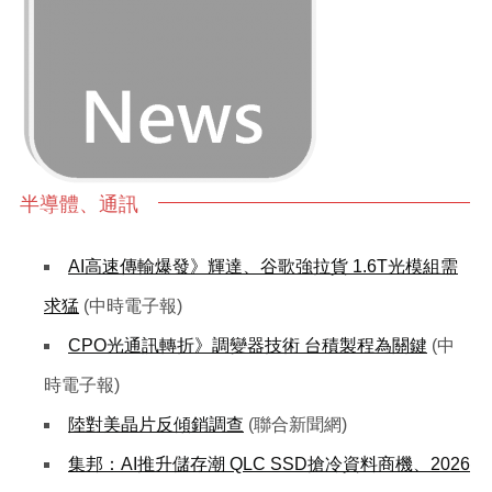
半導體、通訊
AI高速傳輸爆發》輝達、谷歌強拉貨 1.6T光模組需
求猛
(中時電子報)
CPO光通訊轉折》調變器技術 台積製程為關鍵
(中
時電子報)
陸對美晶片反傾銷調查
(聯合新聞網)
集邦：AI推升儲存潮 QLC SSD搶冷資料商機、2026