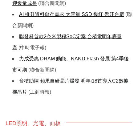
迎爆量成長
(聯合新聞網)
AI 推升資料儲存需求 大容量 SSD 爆紅 帶旺台廠
(聯
合新聞網)
聯發科首款2奈米製程SoC定案 台積電明年底量
產
(中時電子報)
力成受惠 DRAM 動能、NAND Flash 發展 第4季後
市可期
(聯合新聞網)
台積助陣 蘋果自研晶片爆發 明年i18首導入C2數據
機晶片
(工商時報)
LED照明、光電、面板