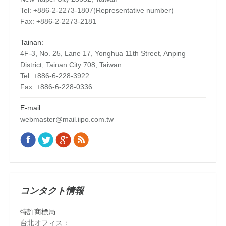
Tel: +886-2-2273-1807(Representative number)
Fax: +886-2-2273-2181
Tainan:
4F-3, No. 25, Lane 17, Yonghua 11th Street, Anping
District, Tainan City 708, Taiwan
Tel: +886-6-228-3922
Fax: +886-6-228-0336
E-mail
webmaster@mail.iipo.com.tw
Facebook
Twitter
Google+
Rss
Find us on:
コンタクト情報
特許商標局
台北オフィス：