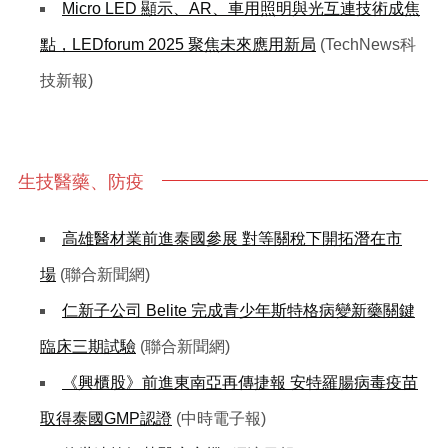
Micro LED 顯示、AR、車用照明與光互連技術成焦
點，LEDforum 2025 聚焦未來應用新局
(TechNews科
技新報)
生技醫藥、防疫
高雄醫材業前進泰國參展 對等關稅下開拓潛在市
場
(聯合新聞網)
仁新子公司 Belite 完成青少年斯特格病變新藥關鍵
臨床三期試驗
(聯合新聞網)
《興櫃股》前進東南亞再傳捷報 安特羅腸病毒疫苗
取得泰國GMP認證
(中時電子報)