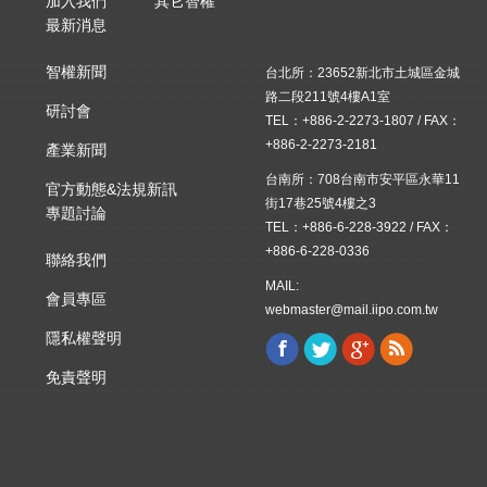
加入我們
其它智權
最新消息
智權新聞
台北所：23652新北市土城區金城
路二段211號4樓A1室
研討會
TEL：+886-2-2273-1807 / FAX：
+886-2-2273-2181
產業新聞
台南所：708台南市安平區永華11
官方動態&法規新訊
街17巷25號4樓之3
專題討論
TEL：+886-6-228-3922 / FAX：
+886-6-228-0336
聯絡我們
MAIL:
會員專區
webmaster@mail.iipo.com.tw
隱私權聲明
Facebook
Twitter
Google+
Rss
Find us on:
免責聲明