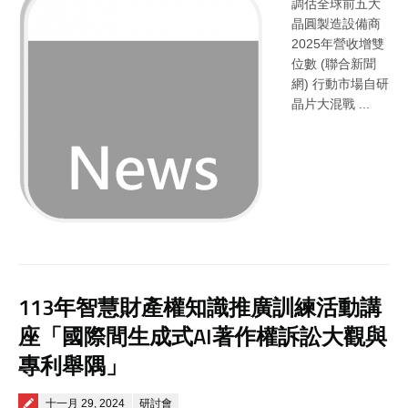
調估全球前五大
晶圓製造設備商
2025年營收增雙
位數 (聯合新聞
網) 行動市場自研
晶片大混戰 ...
113年智慧財產權知識推廣訓練活動講
座「國際間生成式AI著作權訴訟大觀與
專利舉隅」
Posted on
十一月 29, 2024
研討會