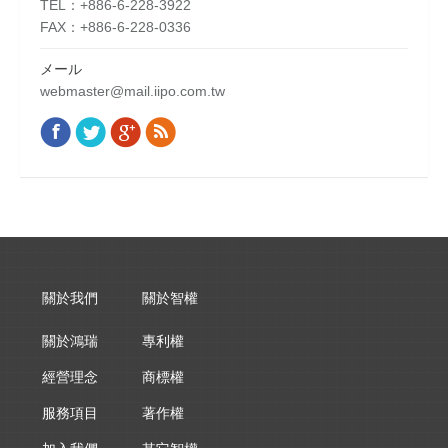
TEL：+886-6-228-3922
FAX：+886-6-228-0336
メール
webmaster@mail.iipo.com.tw
Facebook
Twitter
Google+
Rss
Find us on:
關於我們
關於智權
關於鴻瑞
專利權
經營理念
商標權
服務項目
著作權