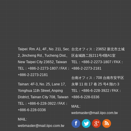
Taipei: Rm. A1, 4F., No. 211, Sec.
台北オフィス：23652 新北市土城
2, Jincheng Rd., Tucheng Dist.,
区金城路二段211号4階A1室
New Taipei City 23652, Taiwan
TEL：+886-2-2273-1807 / FAX：
TEL：+886-2-2273-1807 / FAX：
+886-2-2273-2181
+886-2-2273-2181
台南オフィス：708 台南市安平区
Tainan: 4F-3, No. 25, Lane 17,
永華 11 街 17 巷 25 号4 階の 3
Yonghua 11th Street, Anping
TEL：+886-6-228-3922 / FAX：
District, Tainan City 708, Taiwan
+886-6-228-0336
TEL：+886-6-228-3922 / FAX：
MAIL:
+886-6-228-0336
webmaster@mail.iipo.com.tw
MAIL:
Facebook
Twitter
Google+
Rss
Find us on:
webmaster@mail.iipo.com.tw