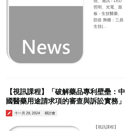
體、通訊 - LED
照明、光電、面
板 - 生技醫藥、
防疫 興櫃：三鼎
生技(...
【視訊課程】「破解藥品專利壁壘：中
國醫藥用途請求項的審查與訴訟實務」
Posted on
十一月 29, 2024
研討會
【視訊課程】