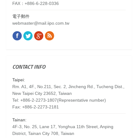
FAX：+886-6-228-0336
電子郵件
webmaster@mail.iipo.com.tw
Facebook
Twitter
Google+
Rss
Find us on:
CONTACT INFO
Taipei:
Rm. A1, 4F., No.211, Sec. 2, Jincheng Rd., Tucheng Dist.,
New Taipei City 23652, Taiwan
Tel: +886-2-2273-1807(Representative number)
Fax: +886-2-2273-2181
Tainan:
4F-3, No. 25, Lane 17, Yonghua 11th Street, Anping
District, Tainan City 708, Taiwan