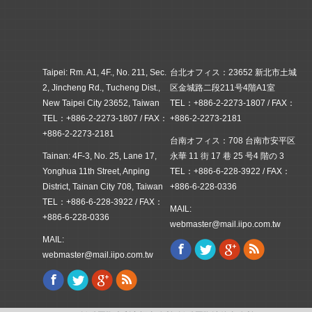
Taipei: Rm. A1, 4F., No. 211, Sec.
台北オフィス：23652 新北市土城
2, Jincheng Rd., Tucheng Dist.,
区金城路二段211号4階A1室
New Taipei City 23652, Taiwan
TEL：+886-2-2273-1807 / FAX：
TEL：+886-2-2273-1807 / FAX：
+886-2-2273-2181
+886-2-2273-2181
台南オフィス：708 台南市安平区
Tainan: 4F-3, No. 25, Lane 17,
永華 11 街 17 巷 25 号4 階の 3
Yonghua 11th Street, Anping
TEL：+886-6-228-3922 / FAX：
District, Tainan City 708, Taiwan
+886-6-228-0336
TEL：+886-6-228-3922 / FAX：
MAIL:
+886-6-228-0336
webmaster@mail.iipo.com.tw
MAIL:
Facebook
Twitter
Google+
Rss
Find us on:
webmaster@mail.iipo.com.tw
Facebook
Twitter
Google+
Rss
Find us on: