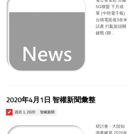
電公會發起 台廠
5G聯盟 下月成
軍 (中時電子報)
台積電延後3奈米
試產 打亂龍頭關
鍵戰 (聯...
2020年4月1日 智權新聞彙整
Posted on
四月 1, 2020
智權新聞
研討會 - 大陸知
識產權局 2020年