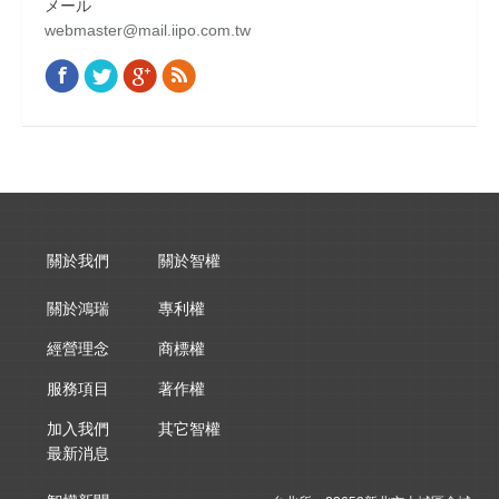
メール
webmaster@mail.iipo.com.tw
Facebook
Twitter
Google+
Rss
Find us on:
關於我們
關於智權
關於鴻瑞
專利權
經營理念
商標權
服務項目
著作權
加入我們
其它智權
最新消息