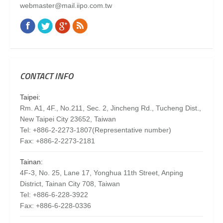
webmaster@mail.iipo.com.tw
Facebook
Twitter
Google+
Rss
Find us on:
CONTACT INFO
Taipei:
Rm. A1, 4F., No.211, Sec. 2, Jincheng Rd., Tucheng Dist.,
New Taipei City 23652, Taiwan
Tel: +886-2-2273-1807(Representative number)
Fax: +886-2-2273-2181
Tainan:
4F-3, No. 25, Lane 17, Yonghua 11th Street, Anping
District, Tainan City 708, Taiwan
Tel: +886-6-228-3922
Fax: +886-6-228-0336