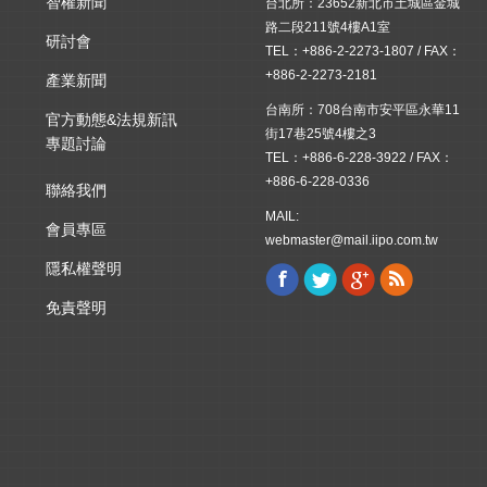
智權新聞
台北所：23652新北市土城區金城
路二段211號4樓A1室
研討會
TEL：+886-2-2273-1807 / FAX：
+886-2-2273-2181
產業新聞
台南所：708台南市安平區永華11
官方動態&法規新訊
街17巷25號4樓之3
專題討論
TEL：+886-6-228-3922 / FAX：
+886-6-228-0336
聯絡我們
MAIL:
會員專區
webmaster@mail.iipo.com.tw
隱私權聲明
Facebook
Twitter
Google+
Rss
Find us on:
免責聲明