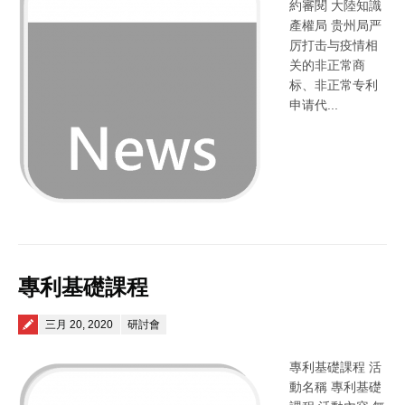
約審閱 大陸知識
產權局 贵州局严
厉打击与疫情相
关的非正常商
标、非正常专利
申请代...
專利基礎課程
Posted on
三月 20, 2020
研討會
專利基礎課程 活
動名稱 專利基礎