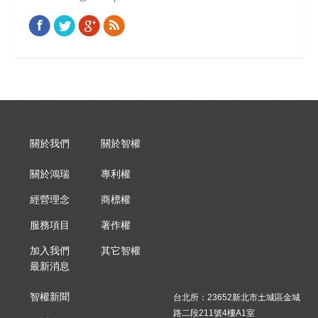
Facebook
Twitter
Google+
Rss
Find us on:
關於我們
關於智權
關於鴻瑞
專利權
經營理念
商標權
服務項目
著作權
加入我們
其它智權
最新消息
智權新聞
台北所：23652新北市土城區金城
路二段211號4樓A1室