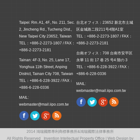
Taipei: Rm. A1, 4F., No. 211, Sec.
台北オフィス：23652 新北市土城
2, Jincheng Rd., Tucheng Dist.,
区金城路二段211号4階A1室
New Taipei City 23652, Taiwan
TEL：+886-2-2273-1807 / FAX：
TEL：+886-2-2273-1807 / FAX：
+886-2-2273-2181
+886-2-2273-2181
台南オフィス：708 台南市安平区
Tainan: 4F-3, No. 25, Lane 17,
永華 11 街 17 巷 25 号4 階の 3
Yonghua 11th Street, Anping
TEL：+886-6-228-3922 / FAX：
District, Tainan City 708, Taiwan
+886-6-228-0336
TEL：+886-6-228-3922 / FAX：
MAIL:
+886-6-228-0336
webmaster@mail.iipo.com.tw
MAIL:
Facebook
Twitter
Google+
Rss
Find us on:
webmaster@mail.iipo.com.tw
Facebook
Twitter
Google+
Rss
Find us on:
2014 鴻瑞國際專利商標事務所&鴻瑞國際法律事務所
All Rights Reserved Invention Intellectual Property Office | Web Design by