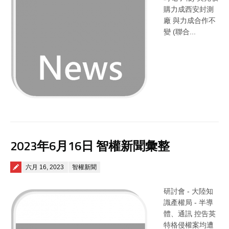
購力成西安封測
廠 與力成合作不
變 (聯合...
2023年6月16日 智權新聞彙整
Posted on
六月 16, 2023
智權新聞
研討會 - 大陸知
識產權局 - 半導
體、通訊 控告英
特格侵權案均遭