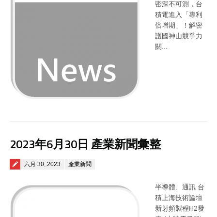
密深不可測，台
積電進入「專利
倍增期」！解密
護國神山競爭力
關...
2023年6月30日 產業新聞彙整
Posted on
六月 30, 2023
產業新聞
半導體、通訊 台
積上海技術論壇
新射頻製程H2發