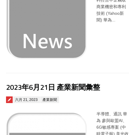
料控告中企竊取
商業機密和專利
技術 (Yahoo新
聞) 華為...
2023年6月21日 產業新聞彙整
Posted on
六月 21, 2023
產業新聞
半導體、通訊 華
為 參與歐盟AI、
6G敏感專案 (中
時電子報) 美光收