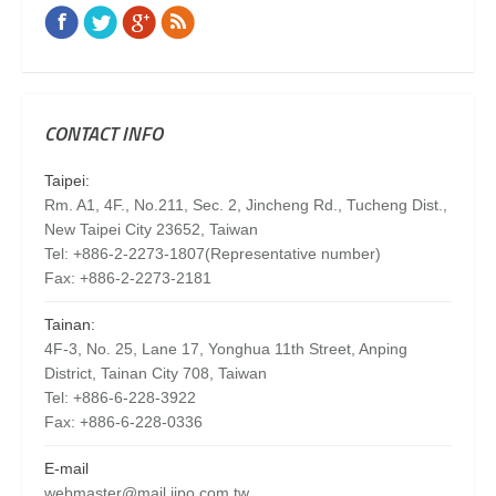
Facebook
Twitter
Google+
Rss
Find us on:
CONTACT INFO
Taipei:
Rm. A1, 4F., No.211, Sec. 2, Jincheng Rd., Tucheng Dist.,
New Taipei City 23652, Taiwan
Tel: +886-2-2273-1807(Representative number)
Fax: +886-2-2273-2181
Tainan:
4F-3, No. 25, Lane 17, Yonghua 11th Street, Anping
District, Tainan City 708, Taiwan
Tel: +886-6-228-3922
Fax: +886-6-228-0336
E-mail
webmaster@mail.iipo.com.tw