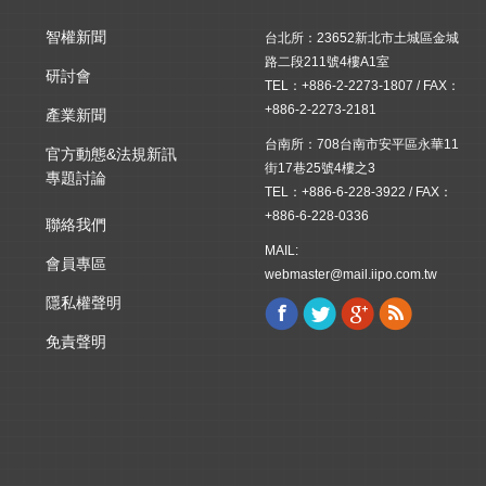
智權新聞
台北所：23652新北市土城區金城
路二段211號4樓A1室
研討會
TEL：+886-2-2273-1807 / FAX：
+886-2-2273-2181
產業新聞
台南所：708台南市安平區永華11
官方動態&法規新訊
街17巷25號4樓之3
專題討論
TEL：+886-6-228-3922 / FAX：
+886-6-228-0336
聯絡我們
MAIL:
會員專區
webmaster@mail.iipo.com.tw
隱私權聲明
Facebook
Twitter
Google+
Rss
Find us on:
免責聲明