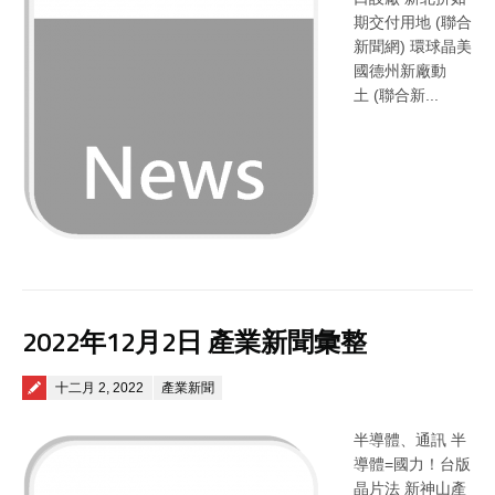
期交付用地 (聯合
新聞網) 環球晶美
國德州新廠動
土 (聯合新...
2022年12月2日 產業新聞彙整
Posted on
十二月 2, 2022
產業新聞
半導體、通訊 半
導體=國力！台版
晶片法 新神山產