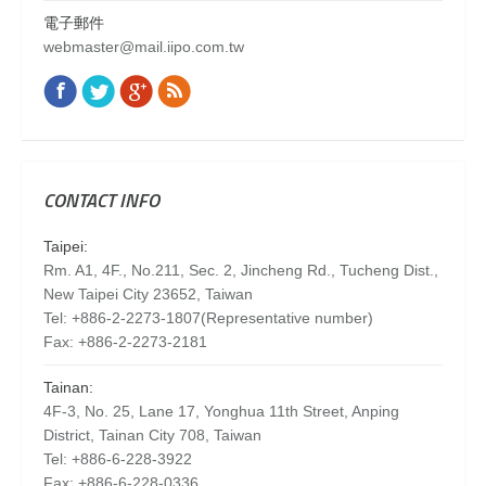
電子郵件
webmaster@mail.iipo.com.tw
Facebook
Twitter
Google+
Rss
Find us on:
CONTACT INFO
Taipei:
Rm. A1, 4F., No.211, Sec. 2, Jincheng Rd., Tucheng Dist.,
New Taipei City 23652, Taiwan
Tel: +886-2-2273-1807(Representative number)
Fax: +886-2-2273-2181
Tainan:
4F-3, No. 25, Lane 17, Yonghua 11th Street, Anping
District, Tainan City 708, Taiwan
Tel: +886-6-228-3922
Fax: +886-6-228-0336