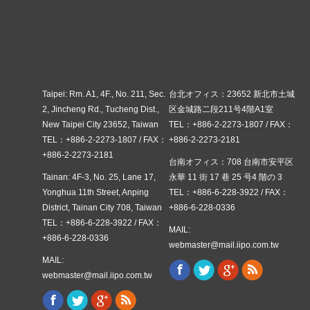
Taipei: Rm. A1, 4F., No. 211, Sec.
台北オフィス：23652 新北市土城
2, Jincheng Rd., Tucheng Dist.,
区金城路二段211号4階A1室
New Taipei City 23652, Taiwan
TEL：+886-2-2273-1807 / FAX：
TEL：+886-2-2273-1807 / FAX：
+886-2-2273-2181
+886-2-2273-2181
台南オフィス：708 台南市安平区
Tainan: 4F-3, No. 25, Lane 17,
永華 11 街 17 巷 25 号4 階の 3
Yonghua 11th Street, Anping
TEL：+886-6-228-3922 / FAX：
District, Tainan City 708, Taiwan
+886-6-228-0336
TEL：+886-6-228-3922 / FAX：
MAIL:
+886-6-228-0336
webmaster@mail.iipo.com.tw
MAIL:
Facebook
Twitter
Google+
Rss
Find us on:
webmaster@mail.iipo.com.tw
Facebook
Twitter
Google+
Rss
Find us on: