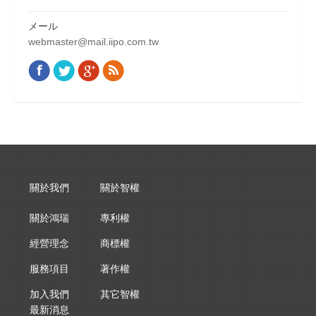
メール
webmaster@mail.iipo.com.tw
Facebook
Twitter
Google+
Rss
Find us on:
關於我們
關於智權
關於鴻瑞
專利權
經營理念
商標權
服務項目
著作權
加入我們
其它智權
最新消息