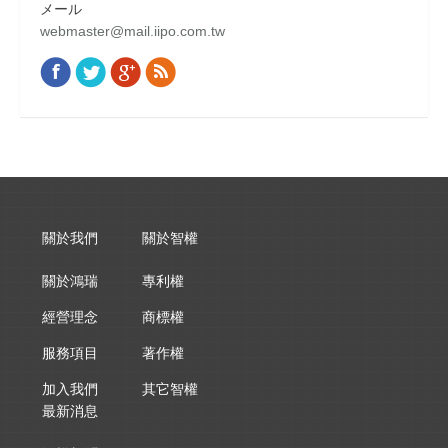
メール
webmaster@mail.iipo.com.tw
Facebook
Twitter
Google+
Rss
Find us on:
關於我們
關於智權
關於鴻瑞
專利權
經營理念
商標權
服務項目
著作權
加入我們
其它智權
最新消息