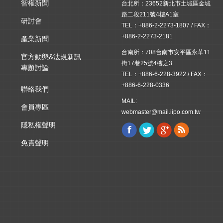
智權新聞
台北所：23652新北市土城區金城
路二段211號4樓A1室
研討會
TEL：+886-2-2273-1807 / FAX：
+886-2-2273-2181
產業新聞
台南所：708台南市安平區永華11
官方動態&法規新訊
街17巷25號4樓之3
專題討論
TEL：+886-6-228-3922 / FAX：
+886-6-228-0336
聯絡我們
MAIL:
會員專區
webmaster@mail.iipo.com.tw
隱私權聲明
Facebook
Twitter
Google+
Rss
Find us on:
免責聲明