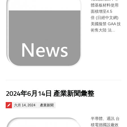
體基板材料使用
面積增至4.5
倍 (日經中文網)
美國擬禁 GAA 技
術售大陸 法...
2024年6月14日 產業新聞彙整
Posted on
六月 14, 2024
產業新聞
半導體、通訊 台
積電德國設廠效