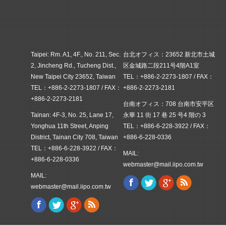
Taipei: Rm. A1, 4F., No. 211, Sec.
台北オフィス：23652 新北市土城
2, Jincheng Rd., Tucheng Dist.,
区金城路二段211号4階A1室
New Taipei City 23652, Taiwan
TEL：+886-2-2273-1807 / FAX：
TEL：+886-2-2273-1807 / FAX：
+886-2-2273-2181
+886-2-2273-2181
台南オフィス：708 台南市安平区
Tainan: 4F-3, No. 25, Lane 17,
永華 11 街 17 巷 25 号4 階の 3
Yonghua 11th Street, Anping
TEL：+886-6-228-3922 / FAX：
District, Tainan City 708, Taiwan
+886-6-228-0336
TEL：+886-6-228-3922 / FAX：
MAIL:
+886-6-228-0336
webmaster@mail.iipo.com.tw
MAIL:
Facebook
Twitter
Google+
Rss
Find us on:
webmaster@mail.iipo.com.tw
Facebook
Twitter
Google+
Rss
Find us on: