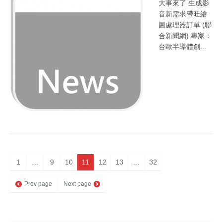
大事來了 生成影
音新需求帶旺繪
圖處理器訂單 (聯
合新聞網) 專家：
台歐半導體創...
1
…
9
10
11
12
13
…
32
Prev page
Next page