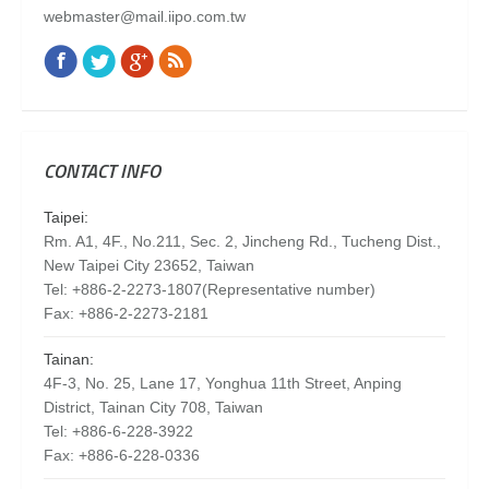
webmaster@mail.iipo.com.tw
Facebook
Twitter
Google+
Rss
Find us on:
CONTACT INFO
Taipei:
Rm. A1, 4F., No.211, Sec. 2, Jincheng Rd., Tucheng Dist.,
New Taipei City 23652, Taiwan
Tel: +886-2-2273-1807(Representative number)
Fax: +886-2-2273-2181
Tainan:
4F-3, No. 25, Lane 17, Yonghua 11th Street, Anping
District, Tainan City 708, Taiwan
Tel: +886-6-228-3922
Fax: +886-6-228-0336