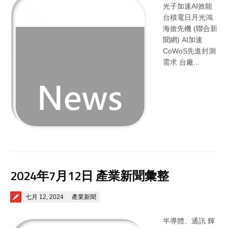
光子加速AI效能
台積電日月光鴻
海搶先機 (聯合新
聞網) AI加速
CoWoS先進封測
需求 台廠...
2024年7月12日 產業新聞彙整
Posted on
七月 12, 2024
產業新聞
半導體、通訊 輝