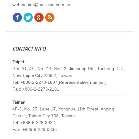
webmaster@mail.iipo.com.tw
Facebook
Twitter
Google+
Rss
Find us on:
CONTACT INFO
Taipei:
Rm. A1, 4F., No.211, Sec. 2, Jincheng Rd., Tucheng Dist.,
New Taipei City 23652, Taiwan
Tel: +886-2-2273-1807(Representative number)
Fax: +886-2-2273-2181
Tainan:
4F-3, No. 25, Lane 17, Yonghua 11th Street, Anping
District, Tainan City 708, Taiwan
Tel: +886-6-228-3922
Fax: +886-6-228-0336