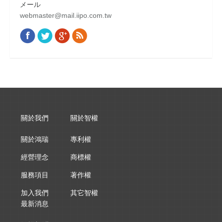
メール
webmaster@mail.iipo.com.tw
Facebook
Twitter
Google+
Rss
Find us on:
關於我們
關於智權
關於鴻瑞
專利權
經營理念
商標權
服務項目
著作權
加入我們
其它智權
最新消息