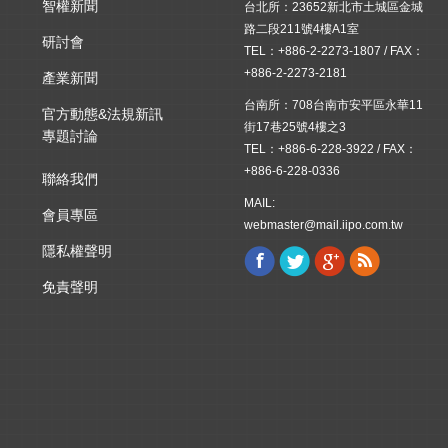
智權新聞
台北所：23652新北市土城區金城
路二段211號4樓A1室
研討會
TEL：+886-2-2273-1807 / FAX：
+886-2-2273-2181
產業新聞
台南所：708台南市安平區永華11
官方動態&法規新訊
街17巷25號4樓之3
專題討論
TEL：+886-6-228-3922 / FAX：
+886-6-228-0336
聯絡我們
MAIL:
會員專區
webmaster@mail.iipo.com.tw
隱私權聲明
Facebook
Twitter
Google+
Rss
Find us on:
免責聲明