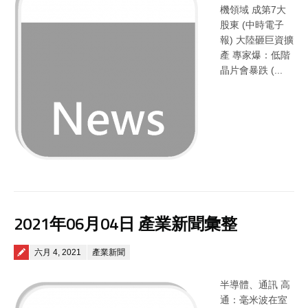
機領域 成第7大
股東 (中時電子
報) 大陸砸巨資擴
產 專家爆：低階
晶片會暴跌 (...
2021年06月04日 產業新聞彙整
Posted on
六月 4, 2021
產業新聞
半導體、通訊 高
通：毫米波在室