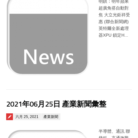
明錤：明年蘋果
超廣角搭自動對
焦 大立光鉅祥受
惠 (聯合新聞網)
英特爾全新處理
器XPU 鎖定H...
2021年06月25日 產業新聞彙整
Posted on
六月 25, 2021
產業新聞
半導體、通訊 聯