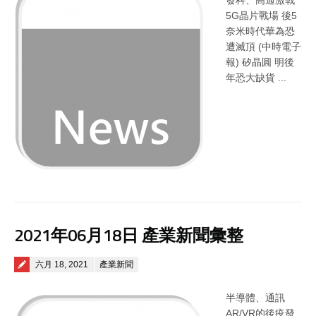
發科、高通激戰
5G晶片戰場 後5
奈米時代華為恐
遭滅頂 (中時電子
報) 矽晶圓 明後
年恐大缺貨 ...
2021年06月18日 產業新聞彙整
Posted on
六月 18, 2021
產業新聞
半導體、通訊
AR/VR的後疫發