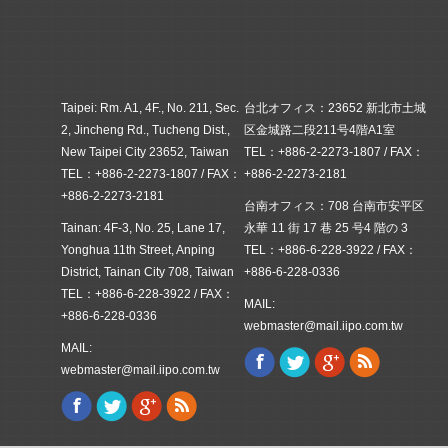
Taipei: Rm. A1, 4F., No. 211, Sec.
台北オフィス：23652 新北市土城
2, Jincheng Rd., Tucheng Dist.,
区金城路二段211号4階A1室
New Taipei City 23652, Taiwan
TEL：+886-2-2273-1807 / FAX：
TEL：+886-2-2273-1807 / FAX：
+886-2-2273-2181
+886-2-2273-2181
台南オフィス：708 台南市安平区
Tainan: 4F-3, No. 25, Lane 17,
永華 11 街 17 巷 25 号4 階の 3
Yonghua 11th Street, Anping
TEL：+886-6-228-3922 / FAX：
District, Tainan City 708, Taiwan
+886-6-228-0336
TEL：+886-6-228-3922 / FAX：
MAIL:
+886-6-228-0336
webmaster@mail.iipo.com.tw
MAIL:
Facebook
Twitter
Google+
Rss
Find us on:
webmaster@mail.iipo.com.tw
Facebook
Twitter
Google+
Rss
Find us on: